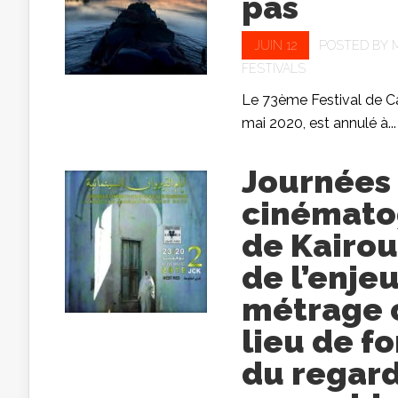
pas
JUIN 12
POSTED BY
FESTIVALS
Le 73ème Festival de C
mai 2020, est annulé à...
Journées
cinémato
de Kairou
de l’enje
métrage
lieu de f
du regar