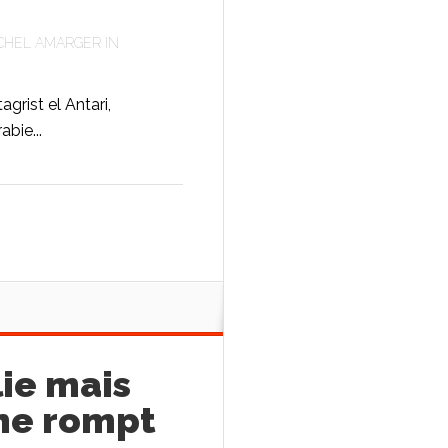
CHEL AMARGER
IN
grist el Antari,
bie...
ie mais
 ne rompt