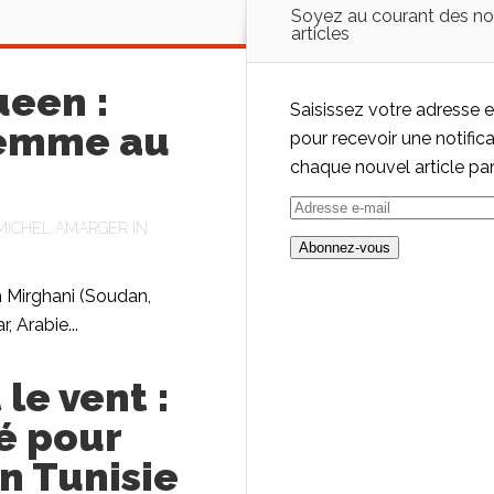
Soyez au courant des n
articles
ueen :
Saisissez votre adresse 
femme au
pour recevoir une notific
chaque nouvel article par
Adresse
MICHEL AMARGER
IN
e-
Abonnez-vous
mail
 Mirghani (Soudan,
, Arabie...
 le vent :
ié pour
n Tunisie