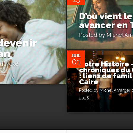
D’où vient le
avancer en 
Posted by
Michel Am
devenir
0
an
JUIL
01
Notre Histoire 
ût 2026
chroniques du 
: liens de fami
Caire
Posted by
Michel Amarger
o
2026