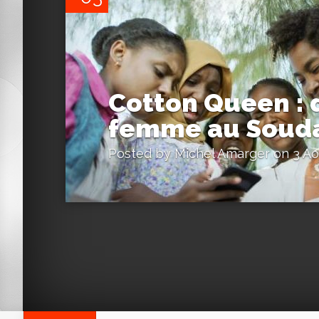
Cotton Queen : 
femme au Soud
Posted by
Michel Amarger
on 3 Ao