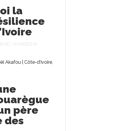
oi la
ésilience
’Ivoire
ICHEL AMARGER
IN
 Akafou | Côte-d’Ivoire,
une
touarègue
’un père
 des