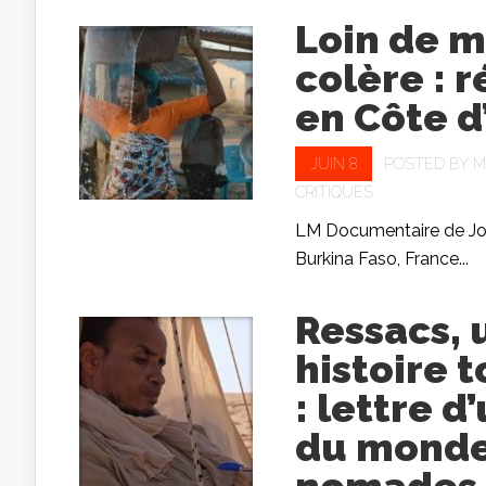
Loin de m
colère : r
en Côte d
JUIN 8
POSTED BY
M
CRITIQUES
LM Documentaire de Joël
Burkina Faso, France...
Ressacs, 
histoire 
: lettre d
du monde
nomades