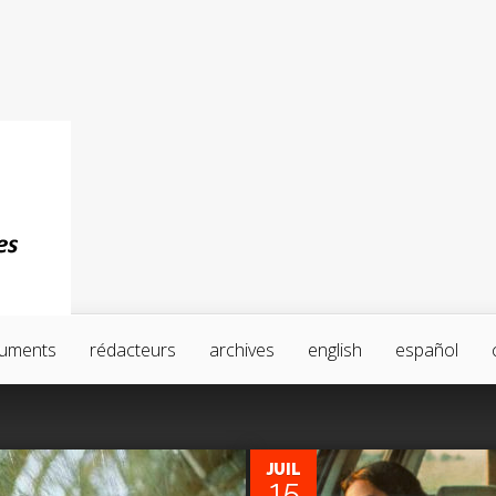
uments
rédacteurs
archives
english
español
1
JUIL
15