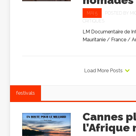
MAI 5
POSTED BY
MI
CRITIQUES
LM Documentaire de Inta
Mauritanie / France / Ara
Load More Posts
festivals
Cannes pl
l’Afrique