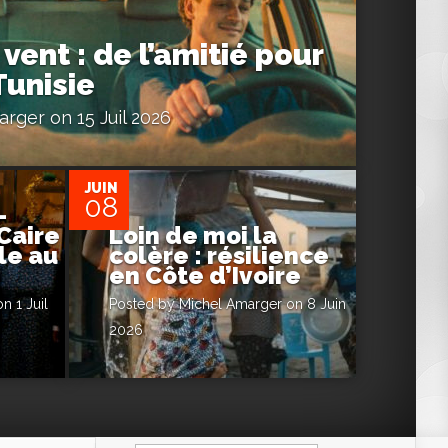
 vent : de l’amitié pour
Tunisie
arger
on 15 Juil 2026
0
JUIN
08
–
Caire
Loin de moi la
lle au
colère : résilience
en Côte d’Ivoire
n 1 Juil
Posted by
Michel Amarger
on 8 Juin
2026
Rechercher :