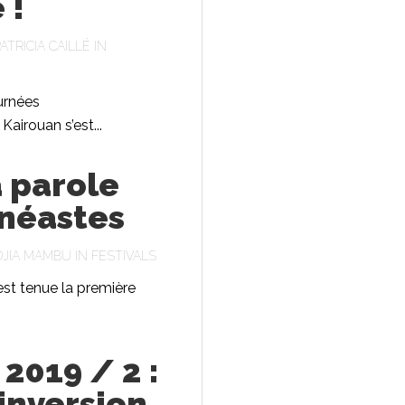
 !
ATRICIA CAILLÉ
IN
urnées
airouan s’est...
a parole
inéastes
DJIA MAMBU
IN
FESTIVALS
est tenue la première
2019 / 2 :
inversion