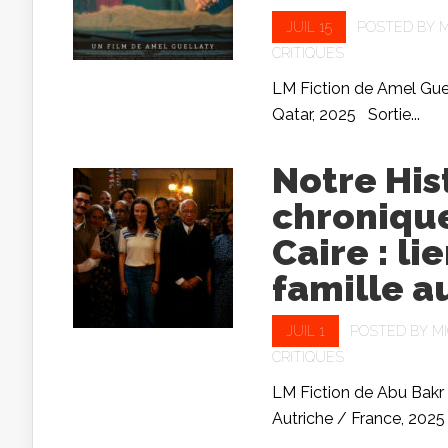
JUIL 15
POSTED BY
M
CRITIQUES
LM Fiction de Amel Guel
Qatar, 2025 Sortie...
Notre His
chroniqu
Caire : li
famille a
JUIL 1
POSTED BY
M
CRITIQUES
LM Fiction de Abu Bakr
Autriche / France, 2025 S