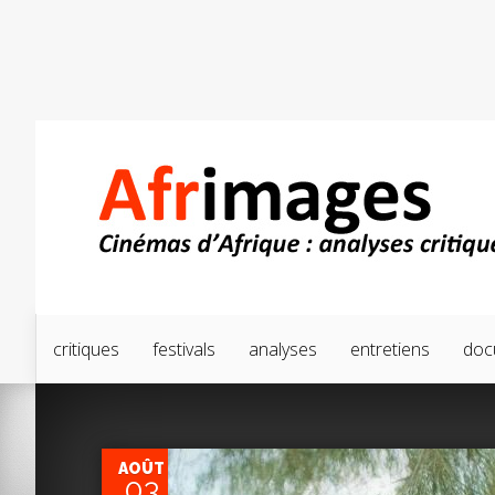
critiques
festivals
analyses
entretiens
doc
0
AOÛT
03