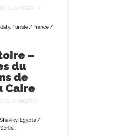
ICHEL AMARGER
IN
laty, Tunisie / France /
toire –
es du
ens de
u Caire
ICHEL AMARGER
IN
 Shawky, Egypte /
ortie...