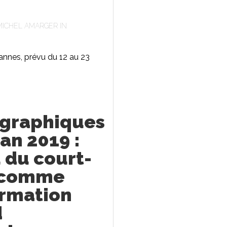
MICHEL AMARGER
IN
annes, prévu du 12 au 23
graphiques
an 2019 :
u du court-
 comme
ormation
d