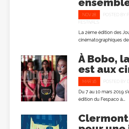
ensemble
NOV 28
POSTED BY
P
FESTIVALS
La 2ème édition des Jo
cinématographiques de K
À Bobo, l
est aux c
MAR 16
POSTED BY
Du 7 au 10 mars 2019 s’
édition du Fespaco à...
Clermont 
pour une 