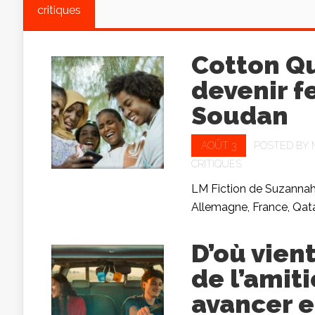
critiques
Cotton Q
devenir 
Soudan
AOÛT 3
POSTED BY
CRITIQUES
LM Fiction de Suzannah
Allemagne, France, Qatar
D’où vient
de l’amit
avancer e