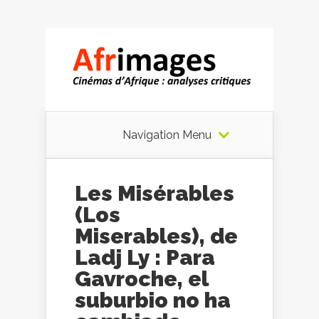
Navigation Menu
Les Misérables
(Los
Miserables), de
Ladj Ly : Para
Gavroche, el
suburbio no ha