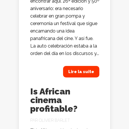
encontrar aquí. 26ª edición y 50º
aniversario: era necesario
celebrar en gran pompa y
ceremonia un festival que sigue
encarnando una idea
panafricana del cine. Y así fue.
La auto celebración estaba a la
orden del día en los discursos y...
Lire la suite
Is African
cinema
profitable?
PAR
OLIVIER BARLET