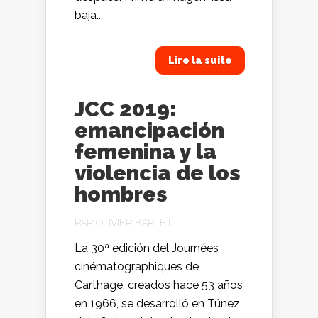
baja...
Lire la suite
JCC 2019:
emancipación
femenina y la
violencia de los
hombres
PAR
OLIVIER BARLET
La 30ª edición del Journées
cinématographiques de
Carthage, creados hace 53 años
en 1966, se desarrolló en Túnez