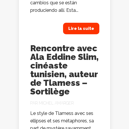
cambios que se están
produciendo allí. Esta...
Lire la suite
Rencontre avec
Ala Eddine Slim,
cinéaste
tunisien, auteur
de Tlamess –
Sortilège
PAR
MICHEL AMARGER
Le style de Tlamess avec ses
ellipses et ses métaphores, sa
part de mystère savamment