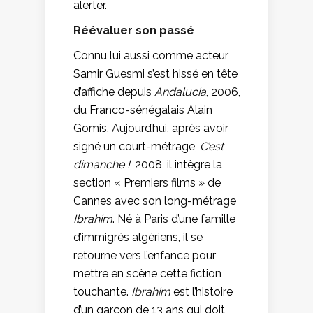
alerter.
Réévaluer son passé
Connu lui aussi comme acteur,
Samir Guesmi s’est hissé en tête
d’affiche depuis
Andalucia
, 2006,
du Franco-sénégalais Alain
Gomis. Aujourd’hui, après avoir
signé un court-métrage,
C’est
dimanche !
, 2008, il intègre la
section « Premiers films » de
Cannes avec son long-métrage
Ibrahim
. Né à Paris d’une famille
d’immigrés algériens, il se
retourne vers l’enfance pour
mettre en scène cette fiction
touchante.
Ibrahim
est l’histoire
d’un garçon de 13 ans qui doit