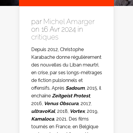
par
Michel Amarger
on 16 Avr 2024 in
critiques
Depuis 2012, Christophe
Karabache donne régulièrement
des nouvelles du Liban meurtri,
en crise, par ses longs-métrages
de fiction pulsionnels et
offensifs. Après
Sadoum
, 2015, il
enchaîne
Zeitgeist Protest
,
2016,
Venus Obscura
, 2017,
ultravoKal
, 2018,
Vortex
, 2019,
Kamaloca
, 2021. Des films
tournés en France, en Belgique