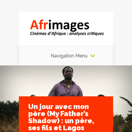
Navigation Menu
Un jour avec mon
père (My Father’s
Shadow) : un père,
ses fils et Lagos