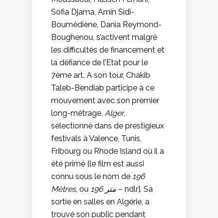
Sofia Djama, Amin Sidi-
Boumèdiène, Dania Reymond-
Boughenou, s’activent malgré
les difficultés de financement et
la défiance de l’Etat pour le
7ème art. A son tour, Chakib
Taleb-Bendiab participe à ce
mouvement avec son premier
long-métrage,
Alger
,
sélectionné dans de prestigieux
festivals à Valence, Tunis,
Fribourg ou Rhode Island où il a
été primé [le film est aussi
connu sous le nom de
196
Mètres
, ou
196 متر
– ndlr]. Sa
sortie en salles en Algérie, a
trouvé son public pendant