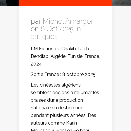
par
Michel Amarger
on 6 Oct 2025 in
critiques
LM Fiction de Chakib Taleb-
Bendiab, Algérie, Tunisie, France,
2024
Sortie France : 8 octobre 2025
Les cinéastes algériens
semblent décidés à rallumer les
braises d’une production
nationale en déshérence
pendant plusieurs années. Des
auteurs comme Karim
Moussaoui, Hassen Ferhani,