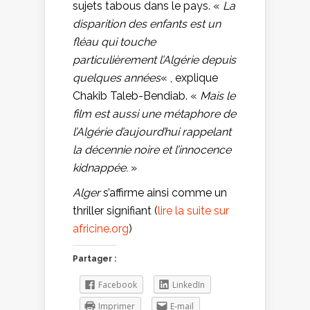
sujets tabous dans le pays. «
La
disparition des enfants est un
fléau qui touche
particulièrement l’Algérie depuis
quelques années
« , explique
Chakib Taleb-Bendiab. «
Mais le
film est aussi une métaphore de
l’Algérie d’aujourd’hui rappelant
la décennie noire et l’innocence
kidnappée.
»
Alger
s’affirme ainsi comme un
thriller signifiant (
lire la suite sur
africine.org
)
Partager :
Facebook
LinkedIn
Imprimer
E-mail