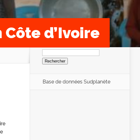
n Côte d’Ivoire
Rechercher :
Base de données Sudplanète
ire
de