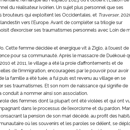
el du réalisateur ivoirien. Un sujet plus personnel que ses
les brouteurs qui exploitent les Occidentales, et
Traverser
, 202
 clandestin vers l’Europe. Avant de compléter sa trilogie sur
choisit d’exorciser ses traumatismes personnels avec Loin de m
Jo. Cette femme décidée et énergique vit à Ziglo, à l’ouest de 
ésilience pour sa communauté. Après le massacre de Duékoué q
2010 et 2011, le village a été la proie d’affrontements et de
elles de l’immigration, encouragées par le pouvoir pour avoir 
a famille a été tuée, a fui puis est revenu au village en se
r ses traumatismes. Et son nom de naissance qui signifie de
l’a conduit à nommer ainsi son association.
arole des femmes dont la plupart ont été violées et qui ont v
compagnant dans le processus de l’exorcisme et du pardon. M
 consacrant la pension de son mari décédé, au profit des habi
munautaire où les souvenirs et les paroles se délient, se dépl