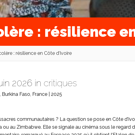
lère : résilience e
olère : résilience en Côte d’Ivoire
uin 2026 in
critiques
 Burkina Faso, France | 2025
acres communautaires ? La question se pose en Côte d’Ivo
a ou au Zimbabwe. Elle se signale au cinéma sous le regard 
mentaire, remarqué au Fespaco 2025 où il obtient l’Etalon de