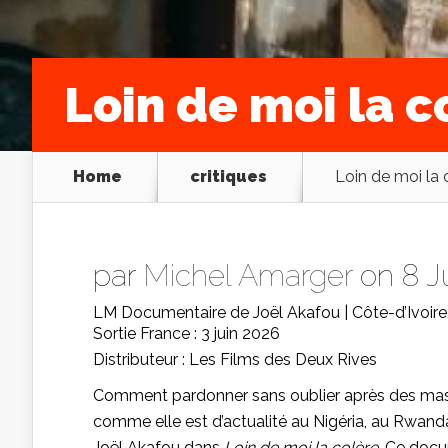
Loin de moi la co
Home
critiques
Loin de moi la c
par
Michel Amarger
on 8 J
LM Documentaire de Joël Akafou | Côte-d’Ivoire,
Sortie France : 3 juin 2026
Distributeur : Les Films des Deux Rives
Comment pardonner sans oublier après des mass
comme elle est d’actualité au Nigéria, au Rwand
Joël Akafou dans
Loin de moi la colère
. Ce docu