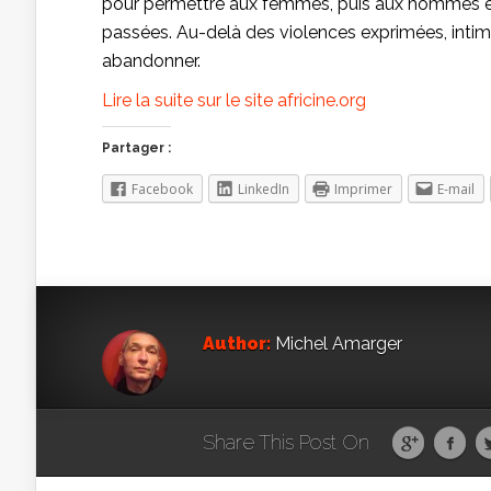
pour permettre aux femmes, puis aux hommes en 
passées. Au-delà des violences exprimées, intimes
abandonner.
Lire la suite sur le site africine.org
Partager :
Facebook
LinkedIn
Imprimer
E-mail
Author:
Michel Amarger
Share This Post On