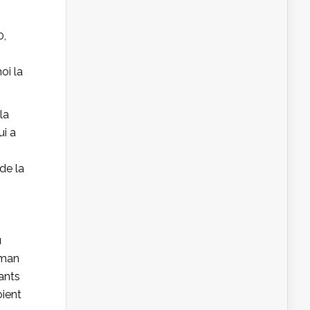
0,
oi la
la
ui a
de la
u
aman
tants
oient