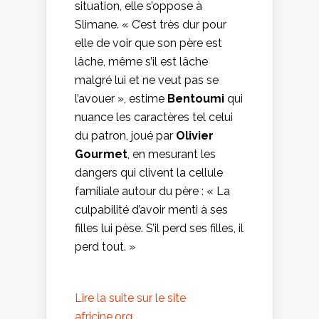
situation, elle s’oppose à
Slimane. « C’est très dur pour
elle de voir que son père est
lâche, même s’il est lâche
malgré lui et ne veut pas se
l’avouer », estime
Bentoumi
qui
nuance les caractères tel celui
du patron, joué par
Olivier
Gourmet
, en mesurant les
dangers qui clivent la cellule
familiale autour du père : « La
culpabilité d’avoir menti à ses
filles lui pèse. S’il perd ses filles, il
perd tout. »
Lire la suite sur le site
africine.org