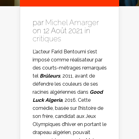
par
Michel Amarger
on 12 Août 2021 in
critiques
L’acteur Farid Bentoumi s’est
imposé comme réalisateur par
des courts-métrages remarqués
tel
Brûleurs
, 2011, avant de
défendre les couleurs de ses
racines algériennes dans
Good
Luck Algeria
, 2016. Cette
comédie, basée sur l’histoire de
son frère, candidat aux Jeux
Olympiques d’hiver en portant le
drapeau algérien, pouvait