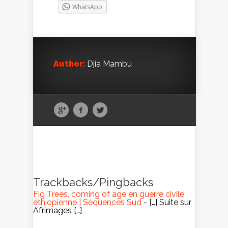
WhatsApp
Author:
Djia Mambu
Trackbacks/Pingbacks
Fig Trees, coming of age en guerre civile
éthiopienne | Séquences Sud
- […] Suite sur
Afrimages […]