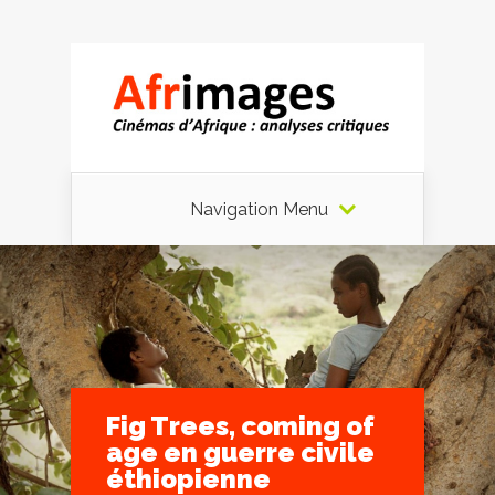
Navigation Menu
Fig Trees, coming of
age en guerre civile
éthiopienne